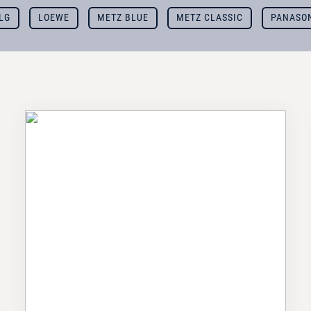
LG
LOEWE
METZ BLUE
METZ CLASSIC
PANASO