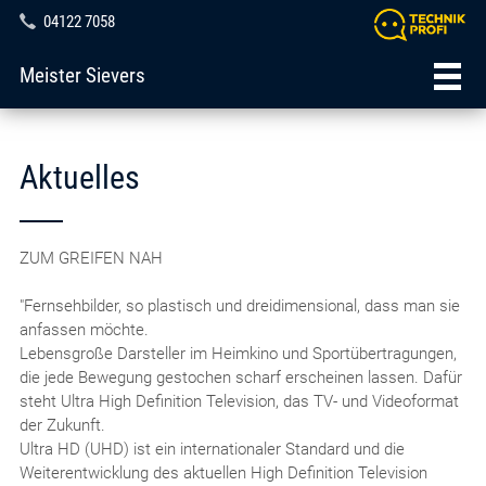
04122 7058
Meister Sievers
Aktuelles
ZUM GREIFEN NAH
"Fernsehbilder, so plastisch und dreidimensional, dass man sie
anfassen möchte.
Lebensgroße Darsteller im Heimkino und Sportübertragungen,
die jede Bewegung gestochen scharf erscheinen lassen. Dafür
steht Ultra High Definition Television, das TV- und Videoformat
der Zukunft.
Ultra HD (UHD) ist ein internationaler Standard und die
Weiterentwicklung des aktuellen High Definition Television